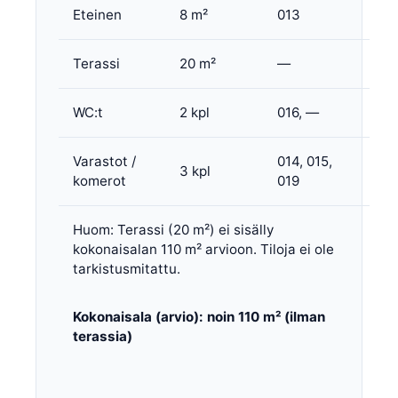
Eteinen
8 m²
013
Terassi
20 m²
—
WC:t
2 kpl
016, —
Varastot /
014, 015,
3 kpl
komerot
019
Huom: Terassi (20 m²) ei sisälly
kokonaisalan 110 m² arvioon. Tiloja ei ole
tarkistusmitattu.
Kokonaisala (arvio): noin 110 m² (ilman
terassia)