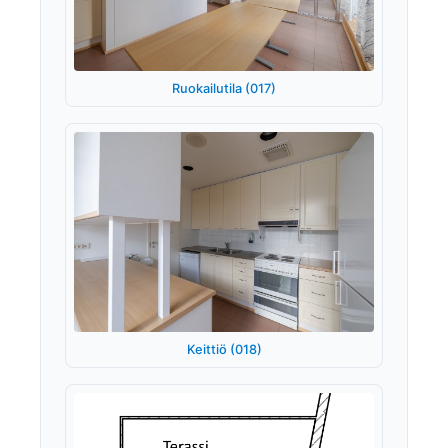
Ruokailutila (017)
Keittiö (018)