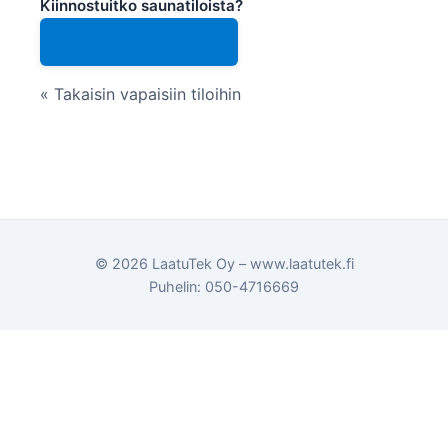
Kiinnostuitko saunatiloista?
Kysy saatavuutta »
« Takaisin vapaisiin tiloihin
© 2026 LaatuTek Oy – www.laatutek.fi
Puhelin:
050-4716669