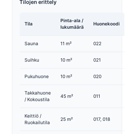
Tilojen erittely
Pinta-ala /
Tila
Huonekoodi
lukumäärä
Sauna
11 m²
022
Suihku
10 m²
021
Pukuhuone
10 m²
020
Takkahuone
45 m²
011
/ Kokoustila
Keittiö /
25 m²
017, 018
Ruokailutila