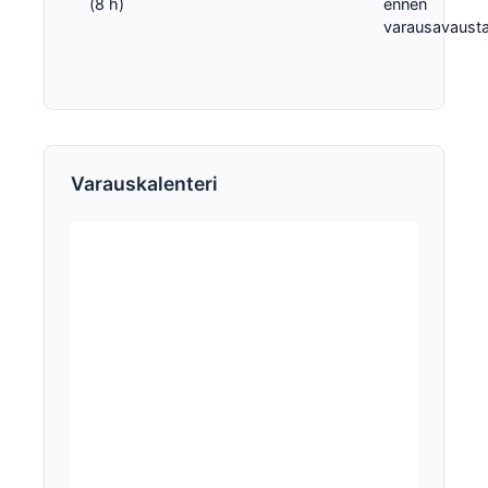
(8 h)
ennen
varausavausta
Varauskalenteri