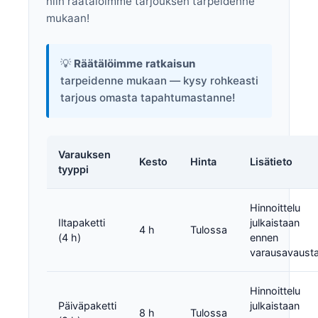
niin räätälöimme tarjouksen tarpeidenne
mukaan!
💡
Räätälöimme ratkaisun
tarpeidenne mukaan — kysy rohkeasti
tarjous omasta tapahtumastanne!
Varauksen
Kesto
Hinta
Lisätieto
tyyppi
Hinnoittelu
Iltapaketti
julkaistaan
4 h
Tulossa
(4 h)
ennen
varausavausta
Hinnoittelu
Päiväpaketti
julkaistaan
8 h
Tulossa