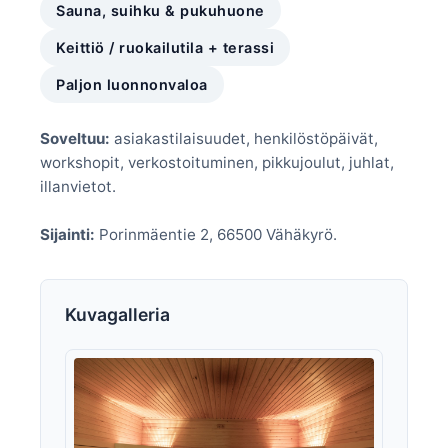
Sauna, suihku & pukuhuone
Keittiö / ruokailutila + terassi
Paljon luonnonvaloa
Soveltuu:
asiakastilaisuudet, henkilöstöpäivät,
workshopit, verkostoituminen, pikkujoulut, juhlat,
illanvietot.
Sijainti:
Porinmäentie 2, 66500 Vähäkyrö.
Kuvagalleria